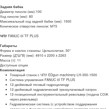
Задняя бабка
Диаметр пиноли (мм):100
Ход пиноли (мм): 80
Максимальный ход задней бабки (мм): 1500
Коническое отверстие пиноли: МТ5
ЧПУ
FANUC 0I TF PLUS
Габариты
Форма и наклон станины: Цельнолитая, 30°
Размер (Д*Ш*В) (мм): 4910 x 2200 x 2263
Масса (т): 11
Доступные опции
Комплектация
Токарный станок с ЧПУ EDgun machinery LH-350-1500
Система управления FANUC 0I TF PLUS
12-дюймовый тяговый гидроцилиндр
12-дюймовый гидравлический трехкулачковый патрон
12-позиционный инструментальный револьвер (подача СОЖ
через револьвер)
Гидравлическая система (с устройством поддержания
давления и фильтрующим устройством возврата масла под