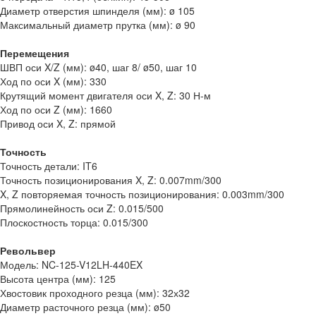
Диаметр отверстия шпинделя (мм): ø 105
Максимальный диаметр прутка (мм): ø 90
Перемещения
ШВП оси X/Z (мм): ø40, шаг 8/ ø50, шаг 10
Ход по оси X (мм): 330
Крутящий момент двигателя оси X, Z: 30 Н-м
Ход по оси Z (мм): 1660
Привод оси X, Z: прямой
Точность
Точность детали: IT6
Точность позиционирования X, Z: 0.007mm/300
X, Z повторяемая точность позиционирования: 0.003mm/300
Прямолинейность оси Z: 0.015/500
Плоскостность торца: 0.015/300
Револьвер
Модель: NC-125-V12LH-440EX
Высота центра (мм): 125
Хвостовик проходного резца (мм): 32х32
Диаметр расточного резца (мм): ø50