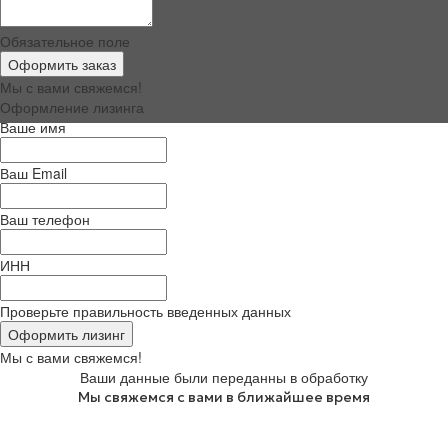
Обязательное поле
Оформить заказ
Мы с вами свяжемся!
Оформление лизинга
Ваше имя
Телефон
+7 920 887 83 03
E-mail:
info@basemachine.ru
Ваш Email
WhatsApp:
+7 920 887 83 03
Telegram:
t.me/basemachinesale
Ваш телефон
г. Калуга, ул. Болдина д. 71, оф. 229
ИНН
(с) 2024 ООО "Базовые Машины"
Проверьте правильность введенных данных
Оформить лизинг
Мы с вами свяжемся!
Ваши данные были переданны в обработку
Мы свяжемся с вами в ближайшее время