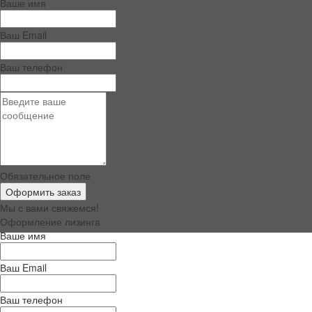
Ваше имя
Ваш Email
Ваш телефон
Обязательное поле
Оформить заказ
Мы с вами свяжемся!
Оформление лизинга
Ваше имя
Телефон
+7 920 887 83 03
E-mail:
info@basemachine.ru
Ваш Email
WhatsApp:
+7 920 887 83 03
Telegram:
t.me/basemachinesale
Ваш телефон