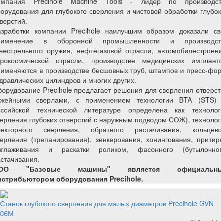
омпания Precihole Machine Tools - лидер по производст
орудования для глубокого сверления и чистовой обработки глубо
верстий.
азработки компании Precihole наилучшим образом доказали св
рименение в оборонной промышленности и производст
нестрельного оружия, нефтегазовой отрасли, автомобилестроен
эрокосмической отрасли, производстве медицинских импланто
именяются в производстве бесшовных труб, штампов и пресс-фо
дравлических цилиндров и многих других.
орудование Precihole предлагает решения для сверления отверс
ужейными сверлами, с применением технологии BTA (STS) 
оссийской технической литературе определена как технолог
ерления глубоких отверстий с наружным подводом СОЖ), техноло
жекторного сверления, обратного растачивания, кольцево
ерления (трепанирования), зенкерования, хонингования, притир
ыглаживания и раскатки роликом, фасонного (бутылочног
стачивания.
ОО "Базовые машины" является официальн
истрибьютором оборудования Precihole.
Станок глубокого сверления для малых диаметров Precihole GVN
06М