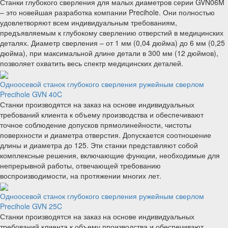
Станки глубокого сверления для малых диаметров серии GVN06M
– это новейшая разработка компании Precihole. Они полностью
удовлетворяют всем индивидуальным требованиям,
предъявляемым к глубокому сверлению отверстий в медицинских
деталях. Диаметр сверления – от 1 мм (0,04 дюйма) до 6 мм (0,25
дюйма), при максимальной длине детали в 300 мм (12 дюймов),
позволяет охватить весь спектр медицинских деталей.
Одноосевой станок глубокого сверления ружейным сверлом
Precihole GVN 40C
Станки производятся на заказ на основе индивидуальных
требований клиента к объему производства и обеспечивают
точное соблюдение допусков прямолинейности, чистоты
поверхности и диаметра отверстия. Допускается соотношение
длины и диаметра до 125. Эти станки представляют собой
комплексные решения, включающие функции, необходимые для
непрерывной работы, отвечающей требованию
воспроизводимости, на протяжении многих лет.
Одноосевой станок глубокого сверления ружейным сверлом
Precihole GVN 25C
Станки производятся на заказ на основе индивидуальных
требований клиента к объему производства и обеспечивают