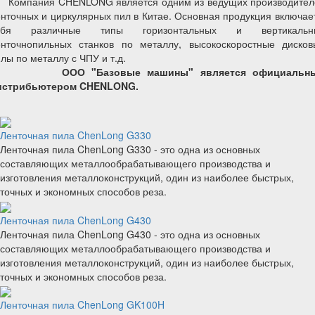
омпания CHENLONG является одним из ведущих производител
нточных и циркулярных пил в Китае. Основная продукция включае
ебя различные типы горизонтальных и вертикальн
енточнопильных станков по металлу, высокоскоростные дисков
лы по металлу с ЧПУ и т.д.
ОО "Базовые машины" является официальн
истрибьютером CHENLONG.
Ленточная пила ChenLong G330
Ленточная пила ChenLong G330 - это одна из основных
составляющих металлообрабатывающего производства и
изготовления металлоконструкций, один из наиболее быстрых,
точных и экономных способов реза.
Ленточная пила ChenLong G430
Ленточная пила ChenLong G430 - это одна из основных
составляющих металлообрабатывающего производства и
изготовления металлоконструкций, один из наиболее быстрых,
точных и экономных способов реза.
Ленточная пила ChenLong GK100H