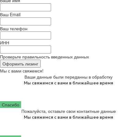
Ваше имя
Телефон
+7 920 887 83 03
E-mail:
info@basemachine.ru
Ваш Email
WhatsApp:
+7 920 887 83 03
Telegram:
t.me/basemachinesale
Ваш телефон
г. Калуга, ул. Болдина д. 71, оф. 229
ИНН
(с) 2024 ООО "Базовые Машины"
Проверьте правильность введенных данных
Оформить лизинг
Мы с вами свяжемся!
Ваши данные были переданны в обработку
Мы свяжемся с вами в ближайшее время
Спасибо
Пожалуйста, оставьте свои контактные данные
Мы свяжемся с вами в ближайшее время